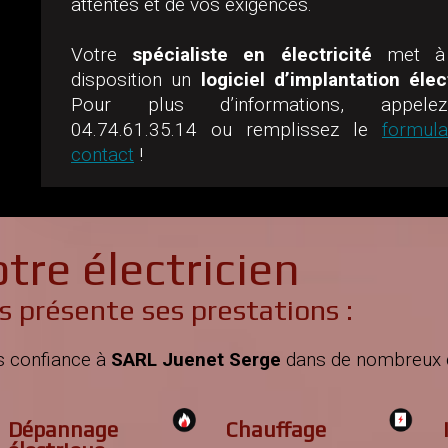
attentes et de vos exigences.
Votre
spécialiste en électricité
met à 
disposition un
logiciel d’implantation élec
Pour plus d’informations, appel
04.74.61.35.14
ou remplissez le
formula
contact
!
tre électricien
s présente ses prestations :
s confiance à
SARL Juenet Serge
dans de nombreux 
Dépannage
Chauffage