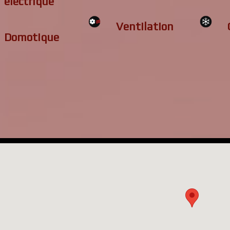
électrique
Ventilation
Domotique