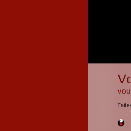
Vo
vou
Faite