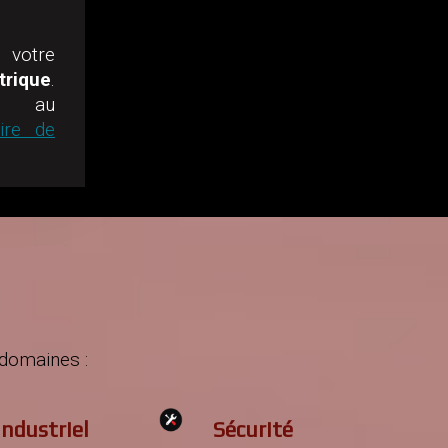
votre
trique
.
ez au
ire de
domaines :
Industriel
Sécurité