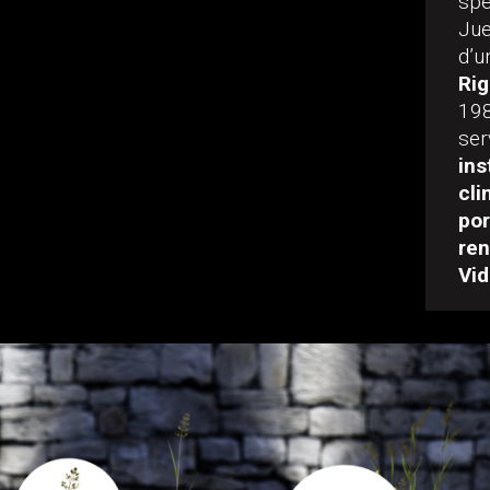
sp
Jue
d’u
Rig
198
ser
ins
cli
po
re
Vid