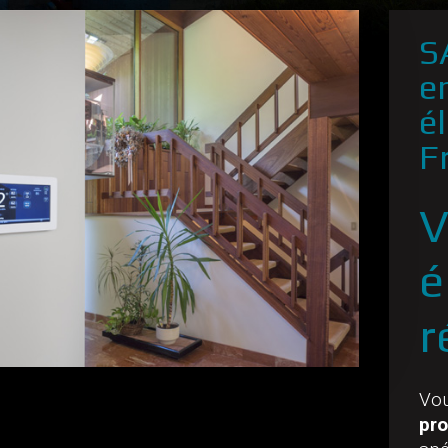
S
e
é
F
V
é
r
Vou
pro