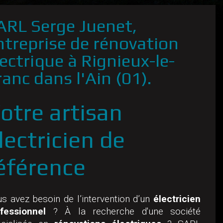
ARL Serge Juenet,
ntreprise de rénovation
lectrique à Rignieux-le-
ranc dans l'Ain (01).
otre artisan
lectricien de
éférence
s avez besoin de l’intervention d’un
électricien
fessionnel
? À la recherche d'une société