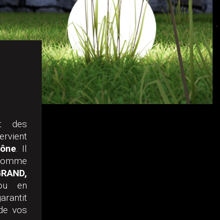
et des
ervient
ône
. Il
 comme
RAND,
u en
arantit
 de vos