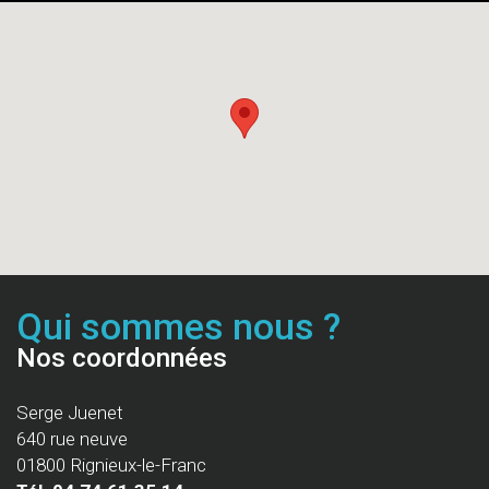
Qui sommes nous ?
Nos coordonnées
Serge Juenet
640 rue neuve
01800 Rignieux-le-Franc